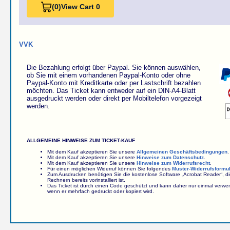
(0)
View Cart 0
VVK
Die Bezahlung erfolgt über Paypal. Sie können auswählen,
ob Sie mit einem vorhandenen Paypal-Konto oder ohne
Paypal-Konto mit Kreditkarte oder per Lastschrift bezahlen
möchten. Das Ticket kann entweder auf ein DIN-A4-Blatt
ausgedruckt werden oder direkt per Mobiltelefon vorgezeigt
werden.
ALLGEMEINE HINWEISE ZUM TICKET-KAUF
Mit dem Kauf akzeptieren Sie unsere
Allgemeinen Geschäftsbedingungen
.
Mit dem Kauf akzeptieren Sie unsere
Hinweise zum Datenschutz
.
Mit dem Kauf akzeptieren Sie unsere
Hinweise zum Widerrufsrecht
.
Für einen möglichen Widerruf können Sie folgendes
Muster-Widerrufsformu
Zum Ausdrucken benötigen Sie die kostenlose Software „Acrobat Reader“, d
Rechnern bereits vorinstalliert ist.
Das Ticket ist durch einen Code geschützt und kann daher nur einmal verw
wenn er mehrfach gedruckt oder kopiert wird.