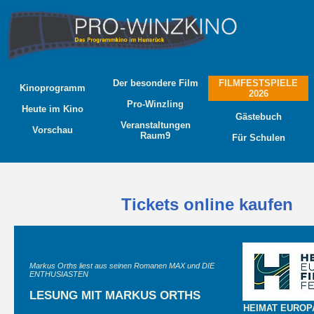
Der besondere Film
FILMFESTSPIELE
Kinoprogramm
2026
Pro-Winzling
Heute im Kino
Gästebuch
Veranstaltungen
Vorschau
Raum9
Für Schulen
Tickets online kaufen
Markus Orths liest aus seinen Romanen MAX und DIE
ENTHUSIASTEN
LESUNG MIT MARKUS ORTHS
HEIMAT EUROPA 