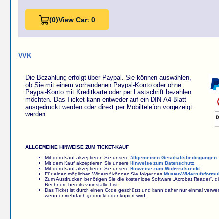
(0)
View Cart 0
VVK
Die Bezahlung erfolgt über Paypal. Sie können auswählen,
ob Sie mit einem vorhandenen Paypal-Konto oder ohne
Paypal-Konto mit Kreditkarte oder per Lastschrift bezahlen
möchten. Das Ticket kann entweder auf ein DIN-A4-Blatt
ausgedruckt werden oder direkt per Mobiltelefon vorgezeigt
werden.
ALLGEMEINE HINWEISE ZUM TICKET-KAUF
Mit dem Kauf akzeptieren Sie unsere
Allgemeinen Geschäftsbedingungen
.
Mit dem Kauf akzeptieren Sie unsere
Hinweise zum Datenschutz
.
Mit dem Kauf akzeptieren Sie unsere
Hinweise zum Widerrufsrecht
.
Für einen möglichen Widerruf können Sie folgendes
Muster-Widerrufsformu
Zum Ausdrucken benötigen Sie die kostenlose Software „Acrobat Reader“, d
Rechnern bereits vorinstalliert ist.
Das Ticket ist durch einen Code geschützt und kann daher nur einmal verw
wenn er mehrfach gedruckt oder kopiert wird.