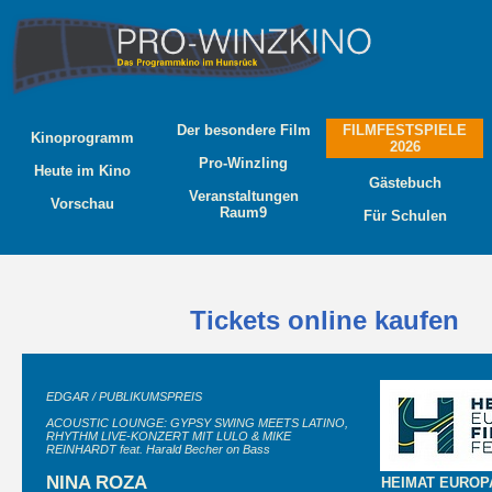
Der besondere Film
FILMFESTSPIELE
Kinoprogramm
2026
Pro-Winzling
Heute im Kino
Gästebuch
Veranstaltungen
Vorschau
Raum9
Für Schulen
Tickets online kaufen
EDGAR / PUBLIKUMSPREIS
ACOUSTIC LOUNGE: GYPSY SWING MEETS LATINO,
RHYTHM LIVE-KONZERT MIT LULO & MIKE
REINHARDT feat. Harald Becher on Bass
NINA ROZA
HEIMAT EUROPA 