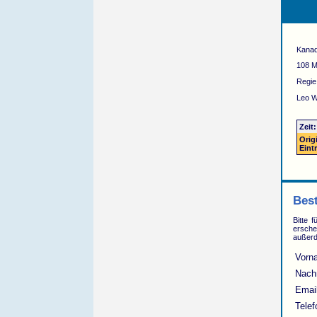
Kana
108 M
Regie
Leo W
Zeit
Orig
Eintr
Best
Bitte 
erschei
außerd
Vorn
Nach
Emai
Tele