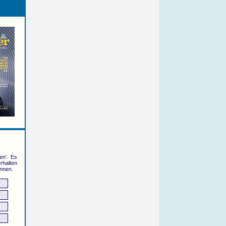
en'. Es
erhalten
önnen.