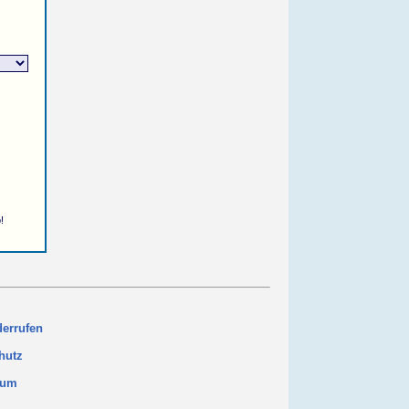
!
derrufen
hutz
sum