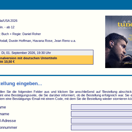
da/USA 2026
in. - ab 12
: Buch + Regie: Daniel Roher
odall, Dustin Hoffman, Havana Rose, Jean Reno u.a.
:
Di, 01. September 2026, 19:30 Uhr
inalversion mit deutschen Untertiteln
itt 10,50 €
ellung eingeben...
füllen Sie die folgenden Felder aus und klicken Sie anschließend auf 'Bestellung abschick
nt eine Bestätigungsseite, die Sie darüber informiert, ob die Bestellung erfolgreich war. Sie 
em eine Bestätigungs-Email mit einem Code, mit dem Sie die Bestellung wieder stornieren k
ame
name
l-Adresse
fonnummer