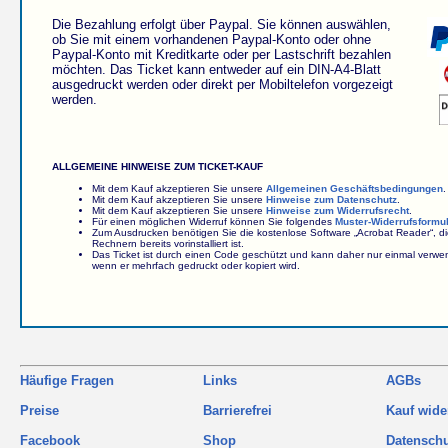
Die Bezahlung erfolgt über Paypal. Sie können auswählen,
ob Sie mit einem vorhandenen Paypal-Konto oder ohne
Paypal-Konto mit Kreditkarte oder per Lastschrift bezahlen
möchten. Das Ticket kann entweder auf ein DIN-A4-Blatt
ausgedruckt werden oder direkt per Mobiltelefon vorgezeigt
werden.
ALLGEMEINE HINWEISE ZUM TICKET-KAUF
Mit dem Kauf akzeptieren Sie unsere
Allgemeinen Geschäftsbedingungen
.
Mit dem Kauf akzeptieren Sie unsere
Hinweise zum Datenschutz
.
Mit dem Kauf akzeptieren Sie unsere
Hinweise zum Widerrufsrecht
.
Für einen möglichen Widerruf können Sie folgendes
Muster-Widerrufsformu
Zum Ausdrucken benötigen Sie die kostenlose Software „Acrobat Reader“, d
Rechnern bereits vorinstalliert ist.
Das Ticket ist durch einen Code geschützt und kann daher nur einmal verw
wenn er mehrfach gedruckt oder kopiert wird.
Häufige Fragen
Links
AGBs
Preise
Barrierefrei
Kauf wide
Facebook
Shop
Datensch