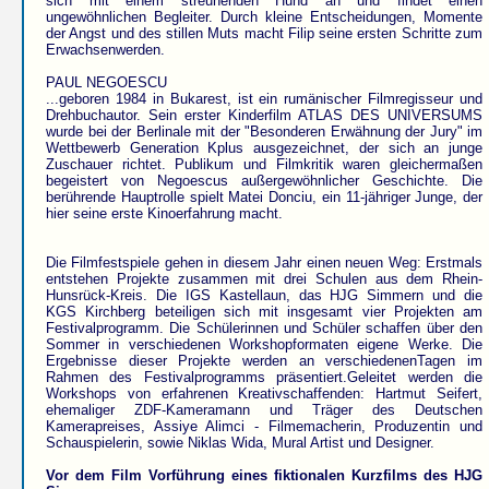
sich mit einem streunenden Hund an und findet einen
ungewöhnlichen Begleiter. Durch kleine Entscheidungen, Momente
der Angst und des stillen Muts macht Filip seine ersten Schritte zum
Erwachsenwerden.
PAUL NEGOESCU
...geboren 1984 in Bukarest, ist ein rumänischer Filmregisseur und
Drehbuchautor. Sein erster Kinderfilm ATLAS DES UNIVERSUMS
wurde bei der Berlinale mit der "Besonderen Erwähnung der Jury" im
Wettbewerb Generation Kplus ausgezeichnet, der sich an junge
Zuschauer richtet. Publikum und Filmkritik waren gleichermaßen
begeistert von Negoescus außergewöhnlicher Geschichte. Die
berührende Hauptrolle spielt Matei Donciu, ein 11-jähriger Junge, der
hier seine erste Kinoerfahrung macht.
Die Filmfestspiele gehen in diesem Jahr einen neuen Weg: Erstmals
entstehen Projekte zusammen mit drei Schulen aus dem Rhein-
Hunsrück-Kreis. Die IGS Kastellaun, das HJG Simmern und die
KGS Kirchberg beteiligen sich mit insgesamt vier Projekten am
Festivalprogramm. Die Schülerinnen und Schüler schaffen über den
Sommer in verschiedenen Workshopformaten eigene Werke. Die
Ergebnisse dieser Projekte werden an verschiedenenTagen im
Rahmen des Festivalprogramms präsentiert.Geleitet werden die
Workshops von erfahrenen Kreativschaffenden: Hartmut Seifert,
ehemaliger ZDF-Kameramann und Träger des Deutschen
Kamerapreises, Assiye Alimci - Filmemacherin, Produzentin und
Schauspielerin, sowie Niklas Wida, Mural Artist und Designer.
Vor dem Film Vorführung eines fiktionalen Kurzfilms des HJG