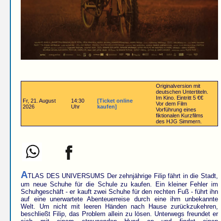
Originalversion mit
deutschen Untertiteln.
Im Kino. Eintritt 5 €€
Fr, 21. August
14:30
[Ticket online
Vor dem Film
2026
Uhr
kaufen]
Vorführung eines
fiktionalen Kurzfilms
des HJG Simmern.
A
TLAS DES UNIVERSUMS Der zehnjährige Filip fährt in die Stadt,
um neue Schuhe für die Schule zu kaufen. Ein kleiner Fehler im
Schuhgeschäft - er kauft zwei Schuhe für den rechten Fuß - führt ihn
auf eine unerwartete Abenteuerreise durch eine ihm unbekannte
Welt. Um nicht mit leeren Händen nach Hause zurückzukehren,
beschließt Filip, das Problem allein zu lösen. Unterwegs freundet er