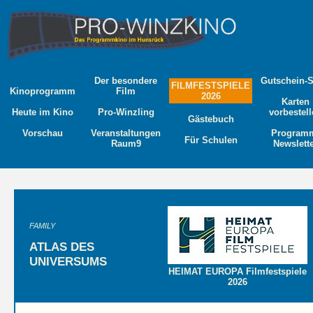
Der besondere
Gutschein-
FILMFESTSPIELE
Kinoprogramm
Film
2026
Karten
Heute im Kino
Pro-Winzling
vorbestel
Gästebuch
Vorschau
Veranstaltungen
Program
Für Schulen
Raum9
Newslett
FAMILY
ATLAS DES
UNIVERSUMS
HEIMAT EUROPA Filmfestspiele
2026