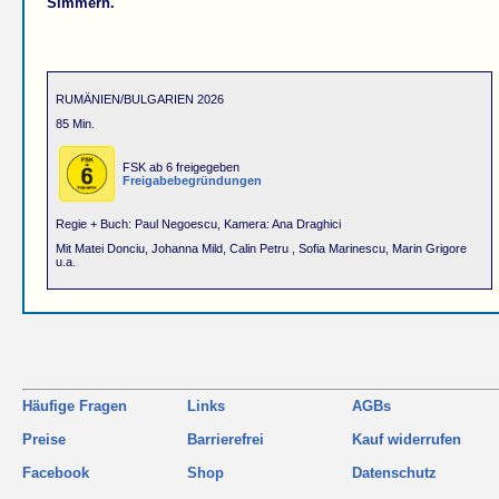
Simmern.
RUMÄNIEN/BULGARIEN 2026
85 Min.
FSK ab 6 freigegeben
Freigabebegründungen
Regie + Buch: Paul Negoescu, Kamera: Ana Draghici
Mit Matei Donciu, Johanna Mild, Calin Petru , Sofia Marinescu, Marin Grigore
u.a.
Häufige Fragen
Links
AGBs
Preise
Barrierefrei
Kauf widerrufen
Facebook
Shop
Datenschutz