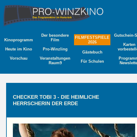
Der besondere
Gutschein-
FILMFESTSPIELE
Kinoprogramm
Film
2026
Karten
Heute im Kino
Pro-Winzling
vorbestel
Gästebuch
Vorschau
Veranstaltungen
Program
Für Schulen
Raum9
Newslett
CHECKER TOBI 3 - DIE HEIMLICHE
HERRSCHERIN DER ERDE