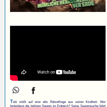
T
obi stößt auf eine alte Rätselfrage aus seiner Kindheit: Wer
hinterlässt die tiefsten Spuren im Erdreich? Seine Spurensuche führt