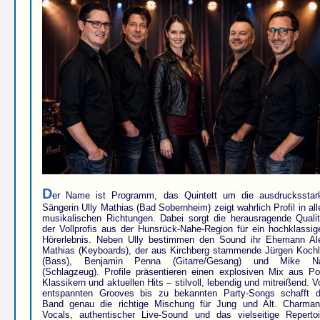
D
er Name ist Programm, das Quintett um die ausdrucksstar
Sängerin Ully Mathias (Bad Sobernheim) zeigt wahrlich Profil in all
musikalischen Richtungen. Dabei sorgt die herausragende Qualit
der Vollprofis aus der Hunsrück-Nahe-Region für ein hochklassig
Hörerlebnis. Neben Ully bestimmen den Sound ihr Ehemann Al
Mathias (Keyboards), der aus Kirchberg stammende Jürgen Kochl
(Bass), Benjamin Penna (Gitarre/Gesang) und Mike Na
(Schlagzeug). Profile präsentieren einen explosiven Mix aus Po
Klassikern und aktuellen Hits – stilvoll, lebendig und mitreißend. V
entspannten Grooves bis zu bekannten Party-Songs schafft d
Band genau die richtige Mischung für Jung und Alt. Charman
Vocals, authentischer Live-Sound und das vielseitige Repertoi