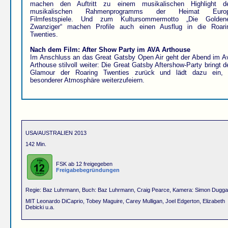
machen den Auftritt zu einem musikalischen Highlight d
musikalischen Rahmenprogramms der Heimat Euro
Filmfestspiele. Und zum Kultursommermotto „Die Golden
Zwanziger“ machen Profile auch einen Ausflug in die Roari
Twenties.
Nach dem Film: After Show Party im AVA Arthouse
Im Anschluss an das Great Gatsby Open Air geht der Abend im A
Arthouse stilvoll weiter: Die Great Gatsby Aftershow-Party bringt d
Glamour der Roaring Twenties zurück und lädt dazu ein, 
besonderer Atmosphäre weiterzufeiern.
USA/AUSTRALIEN 2013
142 Min.
FSK ab 12 freigegeben
Freigabebegründungen
Regie: Baz Luhrmann, Buch: Baz Luhrmann, Craig Pearce, Kamera: Simon Dugg
MIT Leonardo DiCaprio, Tobey Maguire, Carey Mulligan, Joel Edgerton, Elizabeth
Debicki u.a.