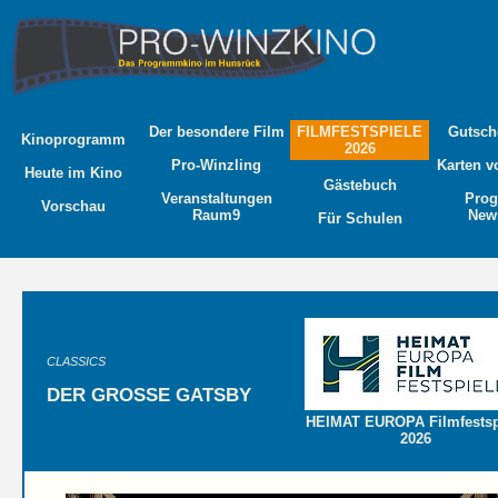
Der besondere Film
FILMFESTSPIELE
Gutsch
Kinoprogramm
2026
Pro-Winzling
Karten v
Heute im Kino
Gästebuch
Veranstaltungen
Pro
Vorschau
Raum9
News
Für Schulen
CLASSICS
DER GROSSE GATSBY
HEIMAT EUROPA Filmfestsp
2026