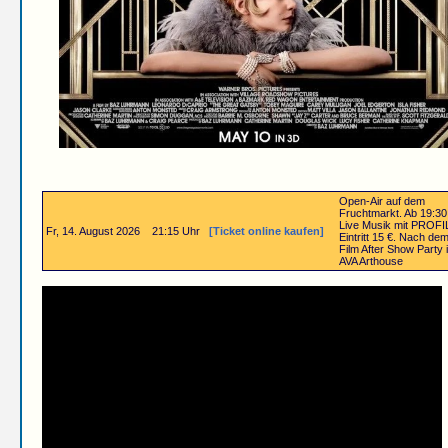
Open-Air auf dem
Fruchtmarkt. Ab 19:30
Live Musik mit PROFI
Fr, 14. August 2026
21:15 Uhr
[Ticket online kaufen]
Eintritt 15 €. Nach de
Film After Show Party 
AVA Arthouse