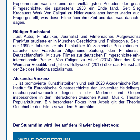
Experimenten war sie eine der vielfältigsten Perioden der ges
Filmgeschichte, die spätestens 1933 ein Ende fand. Seit Sieg
Kracauers Werk Von Caligari zu Hitler wurde aber immer wieder auc
Frage gestellt, was diese Filme über ihre Zeit und das, was danach
sagen.
Rüdiger Suchsland
…ist Autor, Filmkritiker, Journalist und Filmemacher. Aufgewachs
Frankfurt studierte er in München Geschichte und Philosophie. Seit
der 1990er Jahre ist er als Filmkritiker für zahlreiche Publikationen t
darunter die Frankfurter Allgemeine Zeitung, den Filmdiens
Deutschlandfunk. Mit zwei Filmen zur deutschen Filmgeschichte erhie
internationale Preise. „Von Caligari zu Hitler“ (2014) über das Kin
Weimarer Republik und „Hitlers Hollywood“ (2017) über das Filmschaff
der Zeit des Nationalsozialismus.
Alexandra Vinzenz
… ist promovierte Kunsthistorikerin und seit 2023 Akademische Rät
Institut für Europäische Kunstgeschichte der Universität Heidelberg.
orschungsschwerpunkte liegen in der Moderne und Gegenw
insbesondere in den Interaktionen zwischen Kunst, Musik, Theate
Populärkulturen. Ein besonderer Fokus ihrer Arbeit gilt der Theori
Geschichte des Films sowie dem Stummfilm.
Der Stummfilm wird live auf dem Klavier begleitet von:
WOLF DOBBERTHIN