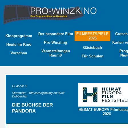
Der besondere Film
FILMFESTSPIELE
Gutsch
Kinoprogramm
2026
Pro-Winzling
Karten v
Heute im Kino
Gästebuch
Veranstaltungen
Pro
Vorschau
Raum9
News
Für Schulen
CLASSICS
Stummfilm - Klavierbegleitung mit Wolf
Dobberthin
DIE BÜCHSE DER
HEIMAT EUROPA Filmfestsp
PANDORA
2026