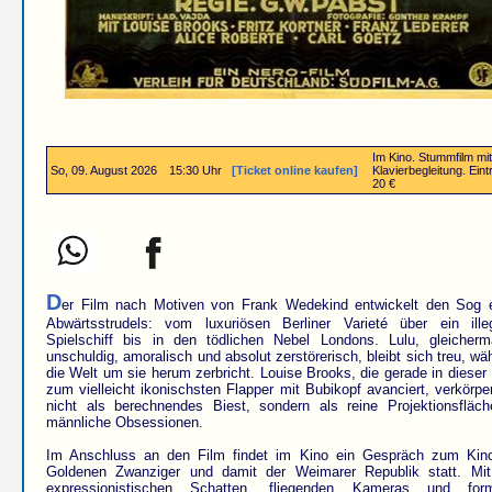
Im Kino. Stummfilm mit
So, 09. August 2026
15:30 Uhr
[Ticket online kaufen]
Klavierbegleitung. Eintr
20 €
D
er Film nach Motiven von Frank Wedekind entwickelt den Sog 
Abwärtsstrudels: vom luxuriösen Berliner Varieté über ein ille
Spielschiff bis in den tödlichen Nebel Londons. Lulu, gleicher
unschuldig, amoralisch und absolut zerstörerisch, bleibt sich treu, wä
die Welt um sie herum zerbricht. Louise Brooks, die gerade in dieser 
zum vielleicht ikonischsten Flapper mit Bubikopf avanciert, verkörper
nicht als berechnendes Biest, sondern als reine Projektionsfläch
männliche Obsessionen.
Im Anschluss an den Film findet im Kino ein Gespräch zum Kin
Goldenen Zwanziger und damit der Weimarer Republik statt. Mi
expressionistischen Schatten, fliegenden Kameras und form