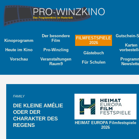
Der besondere
Gutschein-
FILMFESTSPIELE
Kinoprogramm
Film
2026
Karten
Heute im Kino
Pro-Winzling
vorbestel
Gästebuch
Vorschau
Veranstaltungen
Program
Für Schulen
Raum9
Newslett
FAMILY
DIE KLEINE AMÉLIE
ODER DER
CHARAKTER DES
HEIMAT EUROPA Filmfestspiele
REGENS
2026