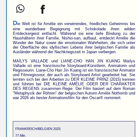
D
ie Welt ist für Amélie ein verwirrendes, friedliches Geheimnis bis
eine wunderbare Begegnung mit Schokolade ihren wilden
Entdeckergeist entfacht. Während sie eine tiefe Bindung zu der
Haushälterin ihrer Familie, Nishio-san, aufbaut, entdeckt Amélie die
Wunder der Natur sowie die emotionalen Wahrheiten, die sich unter
der Oberfläche des idyllischen Lebens ihrer belgischen Familie als
Ausländer während der Nachkriegszeit in Japan verbergen.
MAÏLYS VALLADE und LIANE-CHO HAN JIN KUANG Maïlys
Vallade ist eine französische Storyboard-Künstlerin, Animatorin und
Regisseurin. Liane-Cho Han Jin Kuang ist ein französischer Animator
und Filmregisseur, der auch als Storyboard Artist gearbeitet hat. Sie
lernten sich bei den Arbeiten zu DER KLEINE PRINZ (2015) kennen
und führten bei DIE KLEINE AMÉLIE ODER DER CHARAKTER
DES REGENS zusammen Regie. Der Film basiert auf dem Roman
"Metaphysik der Röhren" der belgischen Autorin Amélie Nothomb und
war 2026 als bester Animationsfilm für den Oscar® nominiert.
FRANKREICH/BELGIEN 2025
77 Min.