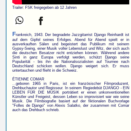
Trailer: FSK freigegeben ab 12 Jahren
F
rankreich, 1943. Der begnadete Jazzgitarrist Django Reinhardt ist
auf dem Gipfel seines Erfolges. Abend für Abend spielt er in
ausverkauften Sälen und begeistert das Publikum mit seinem
Gypsy-Swing, einer Musik voller Lebenslust und Witz, der sich auch
die deutschen Besatzer nicht entziehen können. Während andere
Sinti in ganz Europa verfolgt werden, schützt Django seine
Popularität - bis ihn die Nationalsozialisten auf Tournee nach
Deutschland schicken wollen. Django weigert sich. Er muss
untertauchen und flieht in die Schweiz.
ÉTIENNE COMAR
...geboren 1965 in Paris, ist ein französischer Filmproduzent,
Drehbuchautor und Regisseur. In seinem Regiedebüt DJANGO - EIN
LEBEN FÜR DIE MUSIK porträtiert er einen unkonventionellen
Künstler und Freigeist, dessen Leben so improvisiert war wie seine
Musik. Die Filmbiografie basiert auf der fiktionalen Buchvorlage
"Folles de Django" von Alexis Salatko, der zusammen mit Comar
auch das Drehbuch schrieb.