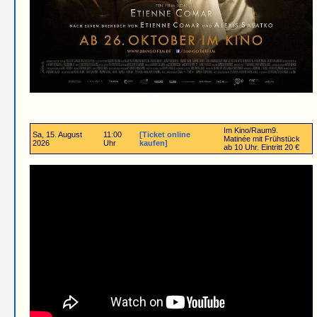
Im Kino/Raum9.
Sa, 15. August
11:00
[Ticket online
Matinée mit Frühstück
2026
Uhr
kaufen]
ab 10 Uhr. Eintritt 20 €