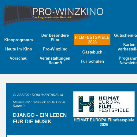
Der besondere
Gutschein-
FILMFESTSPIELE
Kinoprogramm
Film
2026
Karten
Heute im Kino
Pro-Winzling
vorbestel
Gästebuch
Vorschau
Veranstaltungen
Program
Für Schulen
Raum9
Newslett
CLASSICS / DOKUMENTARFILM
Matinée mit Frühstück ab 10 Uhr in
Raum 9
DJANGO - EIN LEBEN
HEIMAT EUROPA Filmfestspiele
FÜR DIE MUSIK
2026