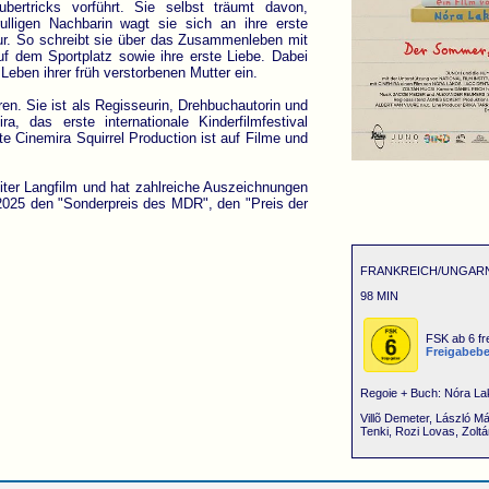
bertricks vorführt. Sie selbst träumt davon,
hrulligen Nachbarin wagt sie sich an ihre erste
gur. So schreibt sie über das Zusammenleben mit
auf dem Sportplatz sowie ihre erste Liebe. Dabei
 Leben ihrer früh verstorbenen Mutter ein.
. Sie ist als Regisseurin, Drehbuchautorin und
a, das erste internationale Kinderfilmfestival
e Cinemira Squirrel Production ist auf Filme und
r Langfilm und hat zahlreiche Auszeichnungen
 2025 den "Sonderpreis des MDR", den "Preis der
FRANKREICH/UNGARN
98 MIN
FSK ab 6 fr
Freigabeb
Regoie + Buch: Nóra Lak
Villõ Demeter, László M
Tenki, Rozi Lovas, Zoltá