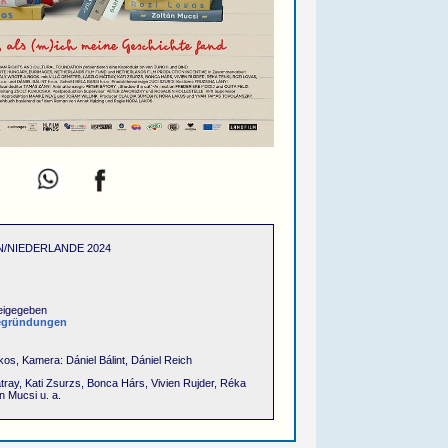
/NIEDERLANDE 2024
eigegeben
egründungen
os, Kamera: Dániel Bálint, Dániel Reich
átray, Kati Zsurzs, Bonca Hárs, Vivien Rujder, Réka
n Mucsi u. a.