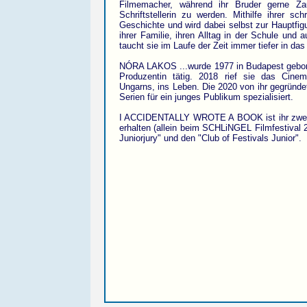
Filmemacher, während ihr Bruder gerne Zau
Schriftstellerin zu werden. Mithilfe ihrer sc
Geschichte und wird dabei selbst zur Hauptfi
ihrer Familie, ihren Alltag in der Schule und 
taucht sie im Laufe der Zeit immer tiefer in das
NÓRA LAKOS ...wurde 1977 in Budapest geboren
Produzentin tätig. 2018 rief sie das Cinemir
Ungarns, ins Leben. Die 2020 von ihr gegründet
Serien für ein junges Publikum spezialisiert.
I ACCIDENTALLY WROTE A BOOK ist ihr zweite
erhalten (allein beim SCHLiNGEL Filmfestival
Juniorjury" und den "Club of Festivals Junior".