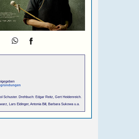
eigegeben
egründungen
tol Schuster. Drehbuch: Edgar Reitz, Gert Heidenreich.
arz, Lars Eidinger, Antonia Bill, Barbara Sukowa u.a.