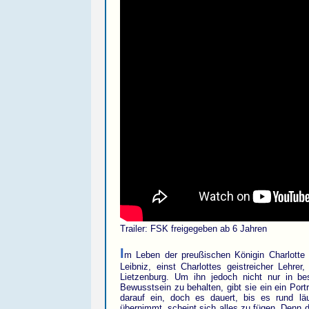
Trailer: FSK freigegeben ab 6 Jahren
I
m Leben der preußischen Königin Charlotte 
Leibniz, einst Charlottes geistreicher Lehre
Lietzenburg. Um ihn jedoch nicht nur in bes
Bewusstsein zu behalten, gibt sie ein ein Port
darauf ein, doch es dauert, bis es rund lä
übernimmt, scheint sich alles zu fügen. Denn di