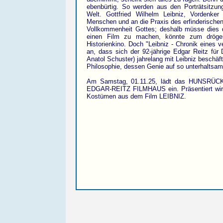
ebenbürtig. So werden aus den Porträtsitzu
Welt. Gottfried Wilhelm Leibniz, Vordenker
Menschen und an die Praxis des erfinderischen 
Vollkommenheit Gottes; deshalb müsse dies d
einen Film zu machen, könnte zum drögen
Historienkino. Doch "Leibniz - Chronik eines 
an, dass sich der 92-jährige Edgar Reitz für
Anatol Schuster) jahrelang mit Leibniz beschäft
Philosophie, dessen Genie auf so unterhaltsa
Am Samstag, 01.11.25, lädt das HUNSRÜC
EDGAR-REITZ FILMHAUS ein. Präsentiert wird 
Kostümen aus dem Film LEIBNIZ.