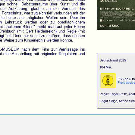
ngen schnell Debattenräume über Kunst und die
 der Aufklärung, glaubte an die Vernunft des
Fortschritts, war zugleich tief verbunden mit der
ie beste aller möglichen Welten sein. Über ihn
 Lehrstück werden oder zu oberflächlichem
verschollenen Bildes" merkt man auf jeder Ebene
 Drehbuch (mit Gert Heidenreich) und Regie (mit
igt hat. Denn nur so ist zu erklären, dass dessen
me Weise zum Kinoerlebnis werden konnte.
K-MUSEUM nach dem Film zur Vernissage ins
eine Ausstellung mit originalen Requisiten und
Deutschland 2025
104 Min.
FSK ab 6 fr
Freigabeb
Regie: Edgar Reitz, Ana
Edgar Selge, Aenne Schw