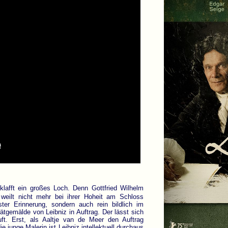
klafft ein großes Loch. Denn Gottfried Wilhelm
r, weilt nicht mehr bei ihrer Hoheit am Schloss
ter Erinnerung, sondern auch rein bildlich im
rätgemälde von Leibniz in Auftrag. Der lässt sich
uft. Erst, als Aaltje van de Meer den Auftrag
e junge Malerin ist Leibniz intellektuell durchaus