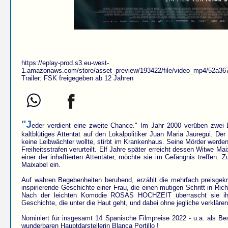
https://eplay-prod.s3.eu-west-
1.amazonaws.com/store/asset_preview/193422/file/video_mp4/52a36
Trailer: FSK freigegeben ab 12 Jahren
"J
eder verdient eine zweite Chance." Im Jahr 2000 verüben zwei 
kaltblütiges Attentat auf den Lokalpolitiker Juan Maria Jauregui. Der 
keine Leibwächter wollte, stirbt im Krankenhaus. Seine Mörder werde
Freiheitsstrafen verurteilt. Elf Jahre später erreicht dessen Witwe Mai
einer der inhaftierten Attentäter, möchte sie im Gefängnis treffen.
Maixabel ein.
Auf wahren Begebenheiten beruhend, erzählt die mehrfach preisgekrö
inspirierende Geschichte einer Frau, die einen mutigen Schritt in Ri
Nach der leichten Komödie ROSAS HOCHZEIT überrascht sie ihr
Geschichte, die unter die Haut geht, und dabei ohne jegliche verklär
Nominiert für insgesamt 14 Spanische Filmpreise 2022 - u.a. als Bes
wunderbaren Hauptdarstellerin Blanca Portillo !