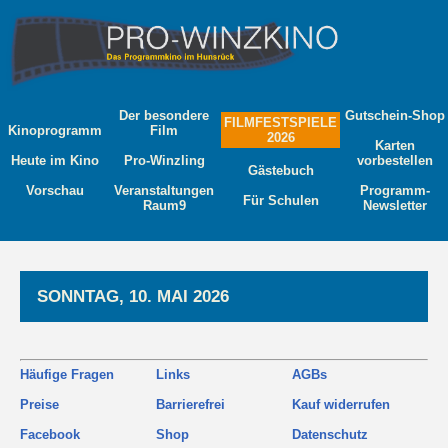
Der besondere
Gutschein-Shop
FILMFESTSPIELE
Kinoprogramm
Film
2026
Karten
Heute im Kino
Pro-Winzling
vorbestellen
Gästebuch
Vorschau
Veranstaltungen
Programm-
Für Schulen
Raum9
Newsletter
SONNTAG, 10. MAI 2026
Häufige Fragen
Links
AGBs
Preise
Barrierefrei
Kauf widerrufen
Facebook
Shop
Datenschutz