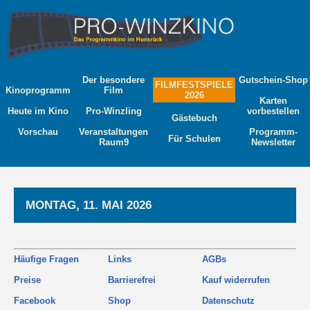
Der besondere
Gutschein-Shop
FILMFESTSPIELE
Kinoprogramm
Film
2026
Karten
Heute im Kino
Pro-Winzling
vorbestellen
Gästebuch
Vorschau
Veranstaltungen
Programm-
Für Schulen
Raum9
Newsletter
MONTAG, 11. MAI 2026
Häufige Fragen
Links
AGBs
Preise
Barrierefrei
Kauf widerrufen
Facebook
Shop
Datenschutz