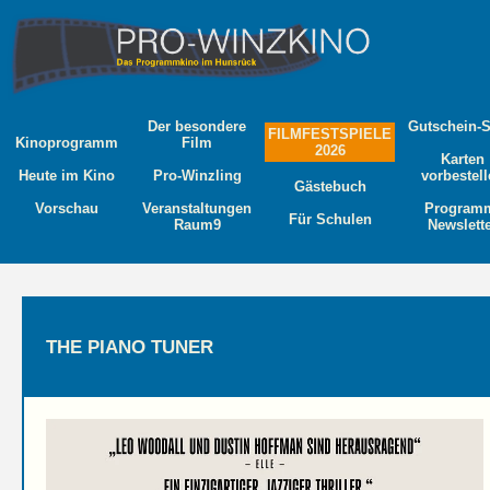
Der besondere
Gutschein-
FILMFESTSPIELE
Kinoprogramm
Film
2026
Karten
Heute im Kino
Pro-Winzling
vorbestel
Gästebuch
Vorschau
Veranstaltungen
Program
Für Schulen
Raum9
Newslett
THE PIANO TUNER