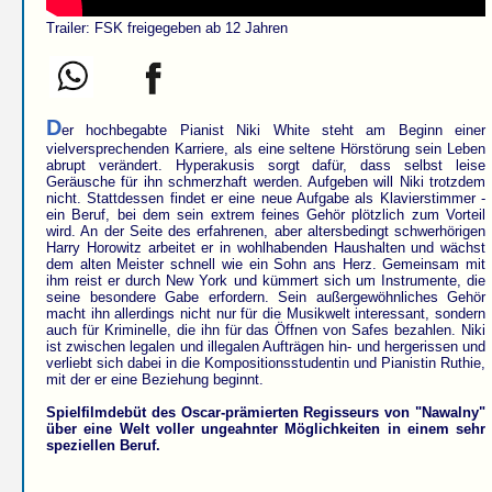
Trailer: FSK freigegeben ab 12 Jahren
D
er hochbegabte Pianist Niki White steht am Beginn einer
vielversprechenden Karriere, als eine seltene Hörstörung sein Leben
abrupt verändert. Hyperakusis sorgt dafür, dass selbst leise
Geräusche für ihn schmerzhaft werden. Aufgeben will Niki trotzdem
nicht. Stattdessen findet er eine neue Aufgabe als Klavierstimmer -
ein Beruf, bei dem sein extrem feines Gehör plötzlich zum Vorteil
wird. An der Seite des erfahrenen, aber altersbedingt schwerhörigen
Harry Horowitz arbeitet er in wohlhabenden Haushalten und wächst
dem alten Meister schnell wie ein Sohn ans Herz. Gemeinsam mit
ihm reist er durch New York und kümmert sich um Instrumente, die
seine besondere Gabe erfordern. Sein außergewöhnliches Gehör
macht ihn allerdings nicht nur für die Musikwelt interessant, sondern
auch für Kriminelle, die ihn für das Öffnen von Safes bezahlen. Niki
ist zwischen legalen und illegalen Aufträgen hin- und hergerissen und
verliebt sich dabei in die Kompositionsstudentin und Pianistin Ruthie,
mit der er eine Beziehung beginnt.
Spielfilmdebüt des Oscar-prämierten Regisseurs von "Nawalny"
über eine Welt voller ungeahnter Möglichkeiten in einem sehr
speziellen Beruf.